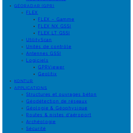
GÉORADAR (GPR)
FLEX
FLEX – Gamme
FLEX NX GSSI
FLEX LT GSSI
UtilityScan
Unités de contrôle
Antennes GSSI
Logiciels
GPRViewer
Geolitix
KONTUR
APPLICATIONS
Structures et ouvrages béton
Géodétection de réseaux
Géologie & Géophysique
Routes & pistes d’aéroport
Archéologie
Sécurité