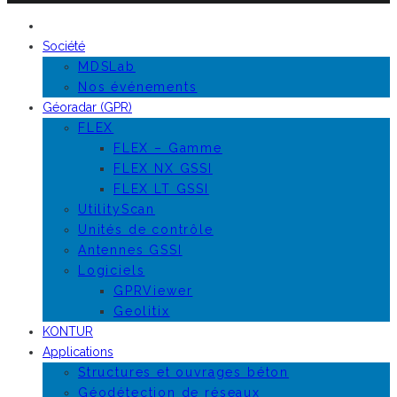
Société
MDSLab
Nos événements
Géoradar (GPR)
FLEX
FLEX – Gamme
FLEX NX GSSI
FLEX LT GSSI
UtilityScan
Unités de contrôle
Antennes GSSI
Logiciels
GPRViewer
Geolitix
KONTUR
Applications
Structures et ouvrages béton
Géodétection de réseaux