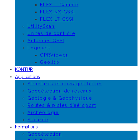
FLEX – Gamme
FLEX NX GSSI
FLEX LT GSSI
UtilityScan
Unités de contrôle
Antennes GSSI
Logiciels
GPRViewer
Geolitix
KONTUR
Applications
Structures et ouvrages béton
Géodétection de réseaux
Géologie & Géophysique
Routes & pistes d’aéroport
Archéologie
Sécurité
Formations
Géodétection