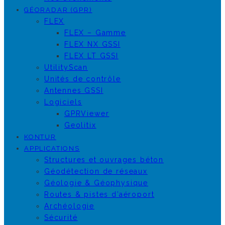
GÉORADAR (GPR)
FLEX
FLEX – Gamme
FLEX NX GSSI
FLEX LT GSSI
UtilityScan
Unités de contrôle
Antennes GSSI
Logiciels
GPRViewer
Geolitix
KONTUR
APPLICATIONS
Structures et ouvrages béton
Géodétection de réseaux
Géologie & Géophysique
Routes & pistes d’aéroport
Archéologie
Sécurité