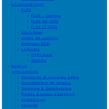
GÉORADAR (GPR)
FLEX
FLEX – Gamme
FLEX NX GSSI
FLEX LT GSSI
UtilityScan
Unités de contrôle
Antennes GSSI
Logiciels
GPRViewer
Geolitix
KONTUR
APPLICATIONS
Structures et ouvrages béton
Géodétection de réseaux
Géologie & Géophysique
Routes & pistes d’aéroport
Archéologie
Sécurité