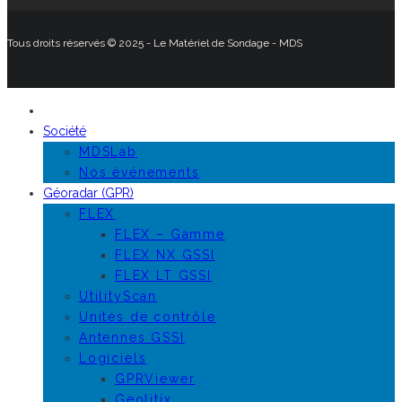
Tous droits réservés © 2025 - Le Matériel de Sondage - MDS
Société
MDSLab
Nos événements
Géoradar (GPR)
FLEX
FLEX – Gamme
FLEX NX GSSI
FLEX LT GSSI
UtilityScan
Unités de contrôle
Antennes GSSI
Logiciels
GPRViewer
Geolitix